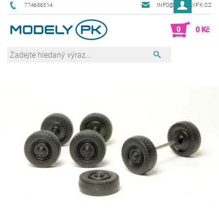
774666314
INFO@MODELYPK.CZ
0
0 Kč