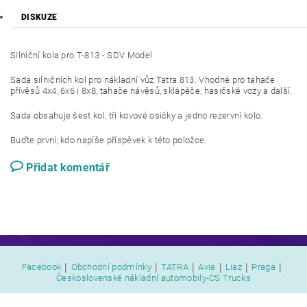
DISKUZE
Silniční kola pro T-813 - SDV Model
Sada silničních kol pro nákladní vůz Tatra 813. Vhodné pro tahače
přívěsů 4x4, 6x6 i 8x8, tahače návěsů, sklápěče, hasičské vozy a další.
Sada obsahuje šest kol, tři kovové osičky a jedno rezervní kolo.
Buďte první, kdo napíše příspěvek k této položce.
Přidat komentář
|
|
|
|
|
|
Facebook
Obchodní podmínky
TATRA
Avia
Liaz
Praga
Československé nákladní automobily-CS Trucks