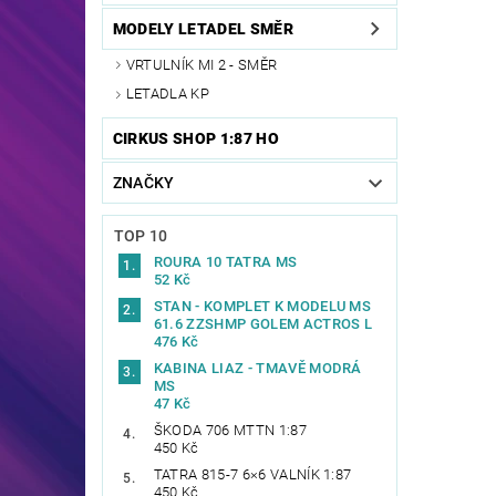
MODELY LETADEL SMĚR
VRTULNÍK MI 2 - SMĚR
LETADLA KP
CIRKUS SHOP 1:87 HO
ZNAČKY
TOP 10
ROURA 10 TATRA MS
52 Kč
STAN - KOMPLET K MODELU MS
61.6 ZZSHMP GOLEM ACTROS L
476 Kč
KABINA LIAZ - TMAVĚ MODRÁ
MS
47 Kč
ŠKODA 706 MTTN 1:87
450 Kč
TATRA 815-7 6×6 VALNÍK 1:87
450 Kč