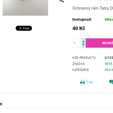
Ochranný rám Tatra D
Dostupnost
Skla
40 Kč
KÓD PRODUKTU
2/13
ZNAČKA
SEVA
KATEGORIE
DÍLK
Tisk
ZE