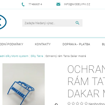
774666314
INFO@MODELYPK.CZ
ODNÍ PODMÍNKY
KONTAKTY
DOPRAVA - PLATBA
B
adní dílky Monti system
Dílky Tatra
Ochranný rám Tatra Dakar modrá
OCHRA
RÁM TA
DAKAR
Neohodno