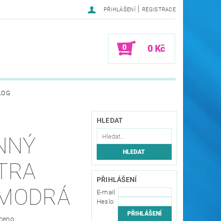
|
PŘIHLÁŠENÍ
REGISTRACE
0
0 Kč
LOG
HLEDAT
NNÝ
TRA
PŘIHLÁŠENÍ
 MODRÁ
E-mail
Heslo
ceno