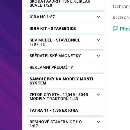
ŠKODA FAVORIT 136 L KLIKLAK
SCALE 1/28
Ochrann
IGRA H0 1:87
Buďte prvn
IGRA KIT - STAVEBNICE
Přid
SDV MODEL - STAVEBNICE
1/87 HO
SBĚRATELSKÉ MAGNETKY
REKLAMNÍ PŘEDMĚTY
SAMOLEPKY NA MODELY MONTI
SYSTEM
ZETOR CRYSTAL 12045 - 8045
MODELY TRAKTORŮ 1:43
TATRA 11 - 1:36 EX IGRA
RESINOVÉ STAVEBNICE HO
1:87