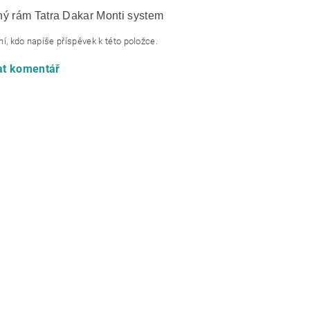
ý rám Tatra Dakar Monti system
í, kdo napíše příspěvek k této položce.
at komentář