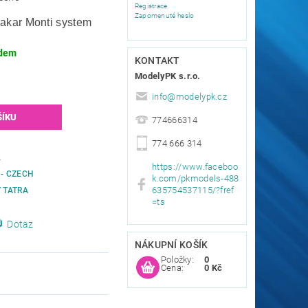
Registrace
Zapomenuté heslo
akar Monti system
dem
KONTAKT
ModelyPK s.r.o.
info
@
modelypk.cz
774666314
774 666 314
2
https://www.faceboo
 - CZECH
k.com/pkmodels-488
635754537115/?fref
Y TATRA
=ts
Dotaz
NÁKUPNÍ KOŠÍK
Položky:
0
Cena:
0 Kč