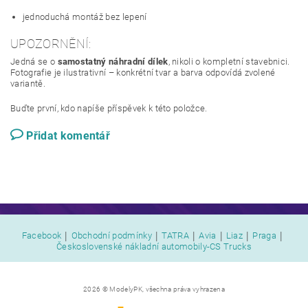
jednoduchá montáž bez lepení
UPOZORNĚNÍ:
Jedná se o
samostatný náhradní dílek
, nikoli o kompletní stavebnici.
Fotografie je ilustrativní – konkrétní tvar a barva odpovídá zvolené
variantě.
Buďte první, kdo napíše příspěvek k této položce.
Přidat komentář
|
|
|
|
|
|
Facebook
Obchodní podmínky
TATRA
Avia
Liaz
Praga
Československé nákladní automobily-CS Trucks
2026 © ModelyPK, všechna práva vyhrazena