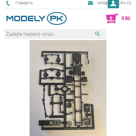
774666314
INFO@MODELYPK.CZ
0
0 Kč