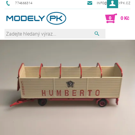
774666314
INFO@MODELYPK.CZ
0
0 Kč