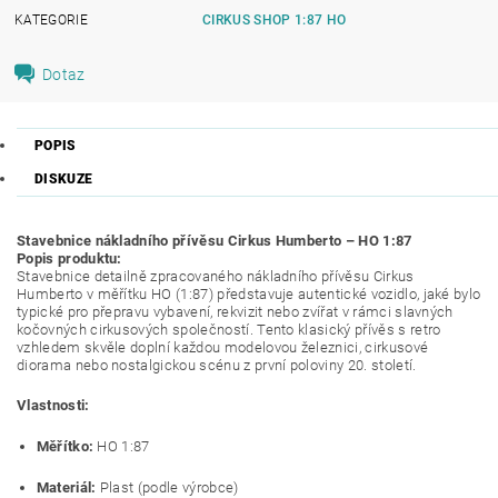
KATEGORIE
CIRKUS SHOP 1:87 HO
Dotaz
POPIS
DISKUZE
Stavebnice nákladního přívěsu Cirkus Humberto – HO 1:87
Popis produktu:
Stavebnice detailně zpracovaného nákladního přívěsu Cirkus
Humberto v měřítku HO (1:87) představuje autentické vozidlo, jaké bylo
typické pro přepravu vybavení, rekvizit nebo zvířat v rámci slavných
kočovných cirkusových společností. Tento klasický přívěs s retro
vzhledem skvěle doplní každou modelovou železnici, cirkusové
diorama nebo nostalgickou scénu z první poloviny 20. století.
Vlastnosti:
Měřítko:
HO 1:87
Materiál:
Plast (podle výrobce)