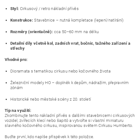
Styl:
Cirkusový / retro nákladní přívěs
Konstrukce:
Stavebnice – nutná kompletace (lepení/natírání)
Rozměry (orientačně):
cca 50–60 mm na délku
Detailní díly včetně kol, zadních vrat, bočnic, tažného zařízení a
střechy
Vhodné pro:
Dioramata s tematikou cirkusu nebo kočovného života
Železniční modely HO – doplněk k depům, nádražím, přepravním
zónám
Historické nebo městské scény z 20. století
Tip na využití:
Zkombinujte tento nákladní přívěs s dalšími stavebnicemi cirkusových
vozidel, zvířecích klecí nebo šapitó a vytvořte si vlastní miniaturu
slavného kočovného cirkusu, inspirovanou světem Cirkusu Humberto.
Buďte první, kdo napíše příspěvek k této položce.